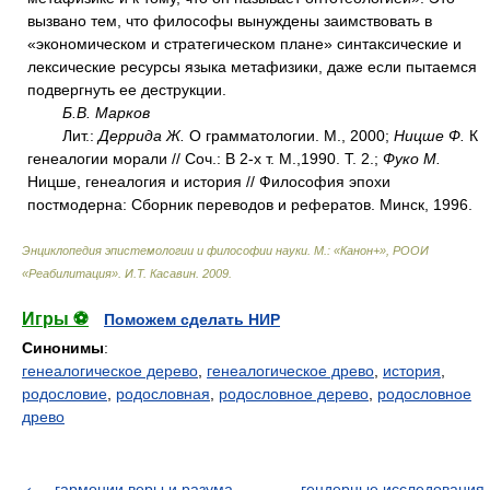
вызвано тем, что философы вынуждены заимствовать в
«экономическом и стратегическом плане» синтаксические и
лексические ресурсы языка метафизики, даже если пытаемся
подвергнуть ее деструкции.
Б.В. Марков
Лит.:
Деррида Ж.
О грамматологии. М., 2000;
Ницше Ф.
К
генеалогии морали // Соч.: В 2-х т. М.,1990. Т. 2.;
Фуко М.
Ницше, генеалогия и история // Философия эпохи
постмодерна: Сборник переводов и рефератов. Минск, 1996.
Энциклопедия эпистемологии и философии науки. М.: «Канон+», РООИ
«Реабилитация»
.
И.Т. Касавин
.
2009
.
Игры ⚽
Поможем сделать НИР
Синонимы
:
генеалогическое дерево
,
генеалогическое древо
,
история
,
родословие
,
родословная
,
родословное дерево
,
родословное
древо
гармонии веры и разума
гендерные исследования