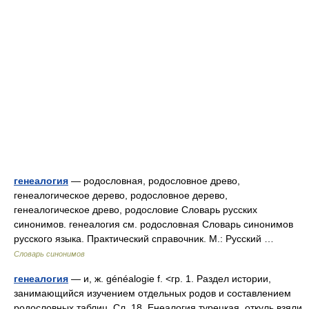
генеалогия
— родословная, родословное древо,
генеалогическое дерево, родословное дерево,
генеалогическое древо, родословие Словарь русских
синонимов. генеалогия см. родословная Словарь синонимов
русского языка. Практический справочник. М.: Русский …
Словарь синонимов
генеалогия
— и, ж. généalogie f. <гр. 1. Раздел истории,
занимающийся изучением отдельных родов и составлением
родословных таблиц. Сл. 18. Енеалогия турецкая, откуль взяли