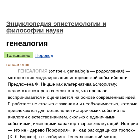
Энциклопедия эпистемологии и
философии науки
генеалогия
Толкование
Перевод
генеалогия
ГЕНЕАЛОГИЯ
(от греч. genealogia — родословная) —
методология моделирования исторической событийности.
Предложена Ф. Ницше как альтернатива
историзму,
недостаток которого состоит в том, что прошлое
воспринимается и оценивается на основе современных идей.
Г. работает не столько с законами и необходимостью, которые
привлекаются для объяснения исторических событий по
аналогии с естествознанием, сколько с единичными
событиями, имеющими характер творческих мутаций. История
— это не «дерево Порфирия», а «сад расходящихся тропок»
(Х. Л. Борхес), т.е. лабиринт. Генеалогический метод,