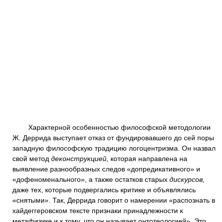
Характерной особенностью философской методологии
Ж. Деррида выступает отказ от фундировавшего до сей поры
западную философскую традицию логоцентризма. Он назвал
свой метод
деконструкцией,
которая направлена на
выявление разнообразных следов «допредикативного» и
«дофеноменального», а также остатков старых
дискурсов,
даже тех, которые подвергались критике и объявлялись
«снятыми». Так, Деррида говорит о намерении «распознать в
хайдеггеровском тексте признаки принадлежности к
метафизике и к тому, что он называет онтотеологией». Это